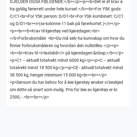
GJELDER OGSÅ FØLGENDE:</b></p><p><b>Det er et krav å
ha gyldig førerrett under hele kurset.</b><br>For YSK gods:
C/C1<br>For YSK person: D/D1<br>For YSK kombinert: C/C1
og D/D1<br><i>(se kolonne 11 bak på førerkortet.)</i></p>
<p><br><b>Krav til kjøretøy ved kjøredagen:<br>
</b>Forbruksmåler. <br>Du må selv ha kunnskap om hvor du
finner forbruksmåleren og hvordan den nullstilles.</p><p>
<b><br>Krav til <i>lastebil</i> på kjøredagen:&nbsp;</b></p>
<p>C1 – aktuell totalvekt minst 6000 kg</p><p>C – aktuell
totalvekt minst 18 500 kg</p><p>CE - aktuell totalvekt minst
38 500 kg, henger minimum 15 000 kg<br><br></p>
<p>Dersom du har behov for å leie kjøretøy ønsker vi beskjed
om dette så snart som mulig. Pris for leie av kjøretøy er kr.
2500, -.<br><br></p>