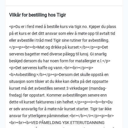
Vilkår for bestilling hos Tigir
<p>Du er i ferd med å bestille kurs via tigir.no. Kjøper du plass
på et kurs er det ditt ansvar som elev å møte opp til avtalt tid
eller avbestille i tråd med Tigir sine rutiner for avbestilling.
</p><p><br><b>Mat og drikke på kurset:</b></p><p>Det
serveres bagetter med diverse pålegg til lunsj. Gi snarlig
beskjed dersom du har noen form for matallergier e.l.</p>
<p>Det serveres kaffe og vann.<br><br></p><p>
<b>Avbestilling:</b></p><p>Dersom det skulle oppstå en
situasjon som tilsier at du ikke kan delta på det oppsatte
kurset må det avbestilles senest 3 virkedager (mandag-
fredag) før oppstart. Kommer avbestillingen senere enn
dette vil kurset faktureres i sin helhet.</p><p><i><b><br>Du
er selv ansvarlig for å møte når kurset starter. Tigir tar ikke
ansvar for ytterligere påminnelser.<br></b></i></p><p><br>
<br><br><b>VED PÅMELDING YSK ETTERUTDANNING