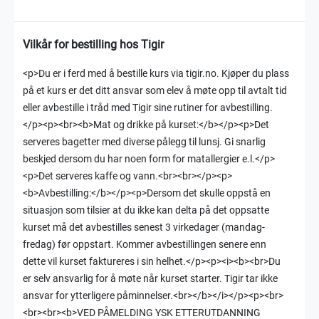
Vilkår for bestilling hos Tigir
<p>Du er i ferd med å bestille kurs via tigir.no. Kjøper du plass
på et kurs er det ditt ansvar som elev å møte opp til avtalt tid
eller avbestille i tråd med Tigir sine rutiner for avbestilling.
</p><p><br><b>Mat og drikke på kurset:</b></p><p>Det
serveres bagetter med diverse pålegg til lunsj. Gi snarlig
beskjed dersom du har noen form for matallergier e.l.</p>
<p>Det serveres kaffe og vann.<br><br></p><p>
<b>Avbestilling:</b></p><p>Dersom det skulle oppstå en
situasjon som tilsier at du ikke kan delta på det oppsatte
kurset må det avbestilles senest 3 virkedager (mandag-
fredag) før oppstart. Kommer avbestillingen senere enn
dette vil kurset faktureres i sin helhet.</p><p><i><b><br>Du
er selv ansvarlig for å møte når kurset starter. Tigir tar ikke
ansvar for ytterligere påminnelser.<br></b></i></p><p><br>
<br><br><b>VED PÅMELDING YSK ETTERUTDANNING