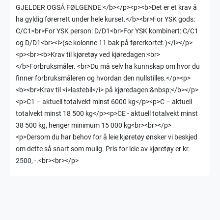
GJELDER OGSÅ FØLGENDE:</b></p><p><b>Det er et krav å
ha gyldig førerrett under hele kurset.</b><br>For YSK gods:
C/C1<br>For YSK person: D/D1<br>For YSK kombinert: C/C1
og D/D1<br><i>(se kolonne 11 bak på førerkortet.)</i></p>
<p><br><b>Krav til kjøretøy ved kjøredagen:<br>
</b>Forbruksmåler. <br>Du må selv ha kunnskap om hvor du
finner forbruksmåleren og hvordan den nullstilles.</p><p>
<b><br>Krav til <i>lastebil</i> på kjøredagen:&nbsp;</b></p>
<p>C1 – aktuell totalvekt minst 6000 kg</p><p>C – aktuell
totalvekt minst 18 500 kg</p><p>CE - aktuell totalvekt minst
38 500 kg, henger minimum 15 000 kg<br><br></p>
<p>Dersom du har behov for å leie kjøretøy ønsker vi beskjed
om dette så snart som mulig. Pris for leie av kjøretøy er kr.
2500, -.<br><br></p>